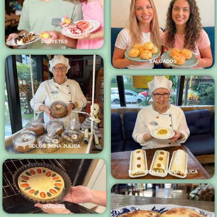
SORVETES
SALGADOS
BOLOS DONA JULICA
ROCAMBOLES DONA JULICA
QUICHES