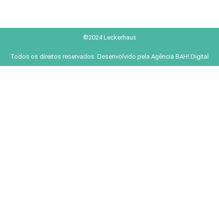
©2024 Leckerhaus
Todos os direitos reservados. Desenvolvido pela
Agência BAH! Digital