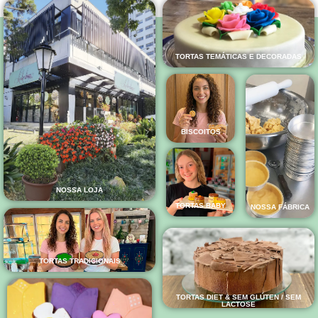
TORTAS TEMÁTICAS E DECORADAS
BISCOITOS
NOSSA LOJA
TORTAS BABY
NOSSA FÁBRICA
TORTAS TRADICIONAIS
TORTAS DIET & SEM GLÚTEN / SEM
LACTOSE